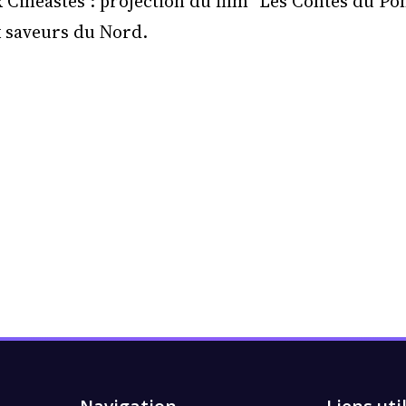
 Cinéastes : projection du film "Les Contes du Po
x saveurs du Nord.